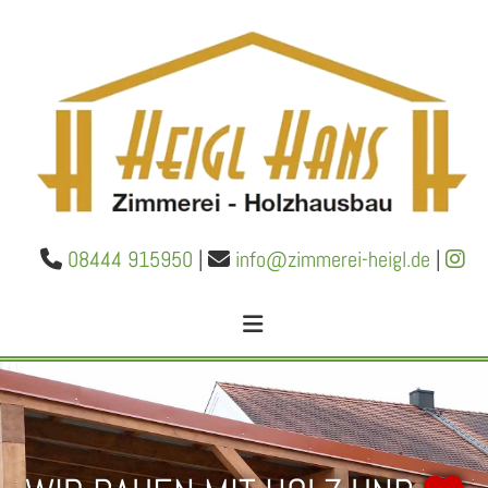
08444 915950
|
info@​zimmerei-​heigl.​de
|


