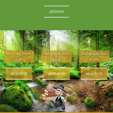
Holz - der Werk­
Öko­lo­gi­sche Däm­
Öko­lo­gi­sche Bau­
stoff
mung
stof­fe
MEHR INFOS
MEHR INFOS
MEHR INFOS