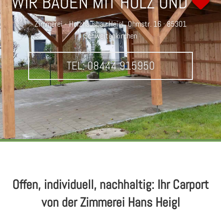
WIR BAUEN MIT HOLZ UND

Zimmerei - Holzhausbau Heigl Ohmstr. 16 · 85301
Schweitenkirchen
TEL: 08444 915950
Offen, individuell, nachhaltig: Ihr Carport
von der Zimmerei Hans Heigl