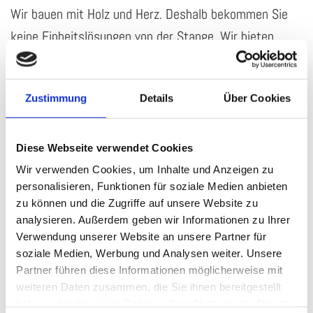
Wir bauen mit Holz und Herz. Deshalb bekommen Sie
keine Einheitslösungen von der Stange. Wir bieten
Ihnen einen Carport, der ganz Ihren Bedürfnissen
entspricht. Sie wünschen eine bestimmte Bauform
Zustimmung
Details
Über Cookies
oder spezielle Eindeckung der Überdachung? Kein
Problem! Wir konstruieren Ihnen ein Meisterstück!
Diese Webseite verwendet Cookies
Vom Carport als Anbau an einer Fertiggarage über
Wir verwenden Cookies, um Inhalte und Anzeigen zu
einen Bodendachcarport bis hin zum Flachdachcarport:
personalisieren, Funktionen für soziale Medien anbieten
Wir verstehen unser Handwerk.
zu können und die Zugriffe auf unsere Website zu
analysieren. Außerdem geben wir Informationen zu Ihrer
Fünf gute Gründe für einen Carport von der
Verwendung unserer Website an unsere Partner für
Zimmerei Hans Heigl
soziale Medien, Werbung und Analysen weiter. Unsere
Partner führen diese Informationen möglicherweise mit
In der Planungsphase, wenn das Grundstück mit einem
weiteren Daten zusammen, die Sie ihnen bereitgestellt
weiteren Unterstand bebaut werden soll, stellt sich oft
haben oder die sie im Rahmen Ihrer Nutzung der Dienste